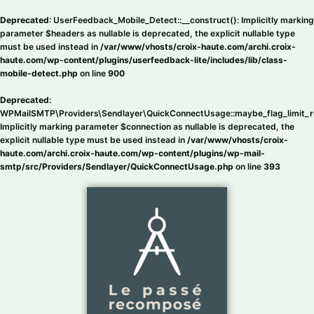
Aller
au
Deprecated
: UserFeedback_Mobile_Detect::__construct(): Implicitly marking
contenu
parameter $headers as nullable is deprecated, the explicit nullable type
must be used instead in
/var/www/vhosts/croix-haute.com/archi.croix-
haute.com/wp-content/plugins/userfeedback-lite/includes/lib/class-
mobile-detect.php
on line
900
Deprecated
:
WPMailSMTP\Providers\Sendlayer\QuickConnectUsage::maybe_flag_limit_r
Implicitly marking parameter $connection as nullable is deprecated, the
explicit nullable type must be used instead in
/var/www/vhosts/croix-
haute.com/archi.croix-haute.com/wp-content/plugins/wp-mail-
smtp/src/Providers/Sendlayer/QuickConnectUsage.php
on line
393