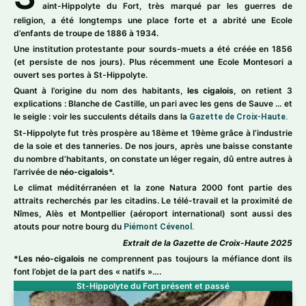
aint-Hippolyte du Fort, très marqué par les guerres de
religion, a été longtemps une place forte et a abrité une Ecole
d’enfants de troupe de 1886 à 1934.
Une institution protestante pour sourds-muets a été créée en 1856
(et persiste de nos jours). Plus récemment une Ecole Montesori a
ouvert ses portes à St-Hippolyte.
Quant à l’origine du nom des habitants,
les cigalois
, on retient 3
explications : Blanche de Castille, un pari avec les gens de Sauve … et
le seigle : voir les succulents détails dans la
Gazette de Croix-Haute.
St-Hippolyte fut très prospère au 18ème et 19ème grâce à l’industrie
de la soie et des tanneries. De nos jours, après une baisse constante
du nombre d’habitants, on constate un léger regain, dû entre autres à
l’arrivée de
néo-cigalois*.
Le climat méditérranéen et la zone Natura 2000 font partie des
attraits recherchés par les citadins. Le télé-travail et la proximité de
Nîmes, Alès et Montpellier (aéroport international) sont aussi des
atouts pour notre bourg du
Piémont Cévenol.
Extrait de la Gazette de Croix-Haute 2025
*Les néo-cigalois
ne comprennent pas toujours la méfiance dont ils
font l’objet de la part des « natifs »….
St-Hippolyte du Fort présent et passé