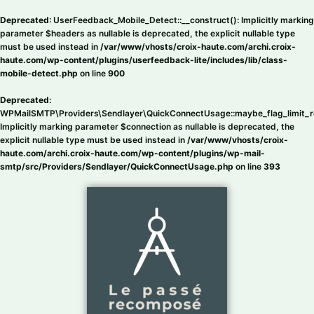
Aller
au
Deprecated
: UserFeedback_Mobile_Detect::__construct(): Implicitly marking
contenu
parameter $headers as nullable is deprecated, the explicit nullable type
must be used instead in
/var/www/vhosts/croix-haute.com/archi.croix-
haute.com/wp-content/plugins/userfeedback-lite/includes/lib/class-
mobile-detect.php
on line
900
Deprecated
:
WPMailSMTP\Providers\Sendlayer\QuickConnectUsage::maybe_flag_limit_r
Implicitly marking parameter $connection as nullable is deprecated, the
explicit nullable type must be used instead in
/var/www/vhosts/croix-
haute.com/archi.croix-haute.com/wp-content/plugins/wp-mail-
smtp/src/Providers/Sendlayer/QuickConnectUsage.php
on line
393