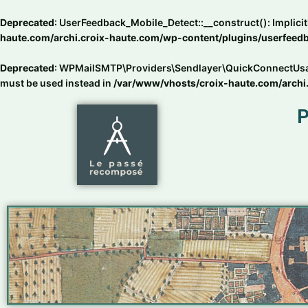
Aller
au
Deprecated
: UserFeedback_Mobile_Detect::__construct(): Implicit
contenu
haute.com/archi.croix-haute.com/wp-content/plugins/userfeedba
Deprecated
: WPMailSMTP\Providers\Sendlayer\QuickConnectUsage::
must be used instead in
/var/www/vhosts/croix-haute.com/archi
P