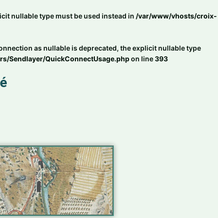
cit nullable type must be used instead in
/var/www/vhosts/croix-
ction as nullable is deprecated, the explicit nullable type
ers/Sendlayer/QuickConnectUsage.php
on line
393
sé