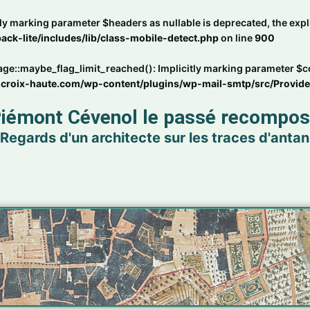
ly marking parameter $headers as nullable is deprecated, the expli
ck-lite/includes/lib/class-mobile-detect.php
on line
900
maybe_flag_limit_reached(): Implicitly marking parameter $conne
.croix-haute.com/wp-content/plugins/wp-mail-smtp/src/Provid
iémont Cévenol le passé recompo
Regards d'un architecte sur les traces d'antan