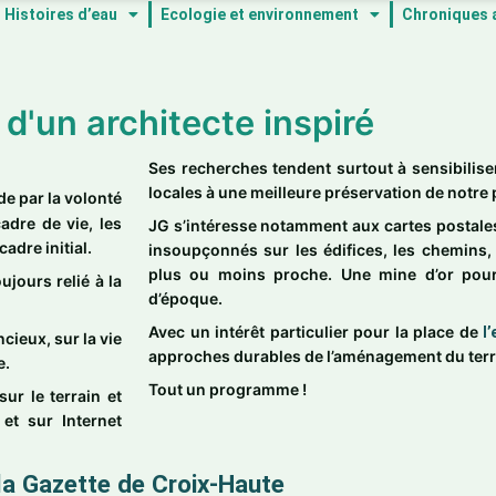
Histoires d’eau
Ecologie et environnement
Chroniques 
d'un architecte inspiré
Ses recherches tendent surtout à sensibiliser 
locales à une meilleure préservation de notr
de par la volonté
adre de vie, les
JG s’intéresse notamment aux cartes postales
adre initial.
insoupçonnés sur les édifices, les chemins,
plus ou moins proche. Une mine d’or pour
jours relié à la
d’époque.
Avec un intérêt particulier pour la place de
l
cieux, sur la vie
approches durables de l’aménagement du terri
e.
Tout un programme !
sur le terrain et
 et sur Internet
la Gazette de Croix-Haute