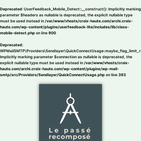
Aller
au
Deprecated
: UserFeedback_Mobile_Detect::__construct(): Implicitly marking
contenu
parameter $headers as nullable is deprecated, the explicit nullable type
must be used instead in
/var/www/vhosts/croix-haute.com/archi.croix-
haute.com/wp-content/plugins/userfeedback-lite/includes/lib/class-
mobile-detect.php
on line
900
Deprecated
:
WPMailSMTP\Providers\Sendlayer\QuickConnectUsage::maybe_flag_limit_r
Implicitly marking parameter $connection as nullable is deprecated, the
explicit nullable type must be used instead in
/var/www/vhosts/croix-
haute.com/archi.croix-haute.com/wp-content/plugins/wp-mail-
smtp/src/Providers/Sendlayer/QuickConnectUsage.php
on line
393