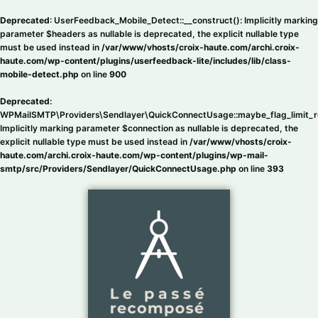
Aller
au
Deprecated
: UserFeedback_Mobile_Detect::__construct(): Implicitly marking
contenu
parameter $headers as nullable is deprecated, the explicit nullable type
must be used instead in
/var/www/vhosts/croix-haute.com/archi.croix-
haute.com/wp-content/plugins/userfeedback-lite/includes/lib/class-
mobile-detect.php
on line
900
Deprecated
:
WPMailSMTP\Providers\Sendlayer\QuickConnectUsage::maybe_flag_limit_r
Implicitly marking parameter $connection as nullable is deprecated, the
explicit nullable type must be used instead in
/var/www/vhosts/croix-
haute.com/archi.croix-haute.com/wp-content/plugins/wp-mail-
smtp/src/Providers/Sendlayer/QuickConnectUsage.php
on line
393