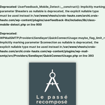
Aller
au
Deprecated
: UserFeedback_Mobile_Detect::__construct(): Implicitly marking
contenu
parameter $headers as nullable is deprecated, the explicit nullable type
must be used instead in
/var/www/vhosts/croix-haute.com/archi.croix-
haute.com/wp-content/plugins/userfeedback-lite/includes/lib/class-
mobile-detect.php
on line
900
Deprecated
:
WPMailSMTP\Providers\Sendlayer\QuickConnectUsage::maybe_flag_limit_r
Implicitly marking parameter $connection as nullable is deprecated, the
explicit nullable type must be used instead in
/var/www/vhosts/croix-
haute.com/archi.croix-haute.com/wp-content/plugins/wp-mail-
smtp/src/Providers/Sendlayer/QuickConnectUsage.php
on line
393