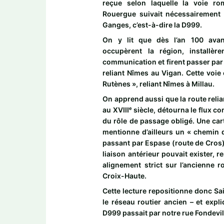
reçue selon laquelle la voie ro
Rouergue suivait nécessairement l
Ganges, c’est-à-dire la D999.
On y lit que dès l’an 100 avan
occupèrent la région, installè
communication et firent passer par 
reliant Nîmes au Vigan. Cette voie 
Rutènes », reliant Nîmes à Millau.
On apprend aussi que la route reli
au XVIIIᵉ siècle, détourna le flux 
du rôle de passage obligé. Une car
mentionne d’ailleurs un « chemin 
passant par Espase (route de Cros)
liaison antérieur pouvait exister, r
alignement strict sur l’ancienne 
Croix-Haute.
Cette lecture repositionne donc Sa
le réseau routier ancien – et exp
D999 passait par notre rue Fondevil