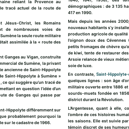
maine reliant la Provence au
démographiques : de 3 135 ha
e tracé actuel de la route de
417 en 1990.
Mais depuis les années 2000, 
t Jésus-Christ, les Romains
nouveaux habitants s’y installe
rent de nombreuses voies de
production agricole de qualité
Sumène la seule route militaire
l’oignon doux des Cévennes (
était assimilée à la « route des
petits fromages de chèvre qu’o
de kiwi, tente de restaurer des
ant Ganges au Vigan, construite
Arsoie relance de vieux métier
commercial de Sumène, la privant
soie de luxe.
te ancienne de Saint-Hippolyte
En contraste,
Saint-Hippolyte-
de Saint-Hippolyte à Sumène »
quelques lignes : son âge d’or 
, ce qui suggère qu’un tracé de
militaire ouverte entre 1886 et
emettant en question l’idée d’un
sourds-muets fondée en 1856, 
route de Ganges qui passe par
district durant la Révolution.
L’Argentesse, quant à elle, c
int-Hippolyte différemment sur
l’ombre de ces histoires humaine
lique probablement pourquoi la
les saisons. Elle est suivie p
le sur le cadastre de 1966.
témoin discret de ses humeurs