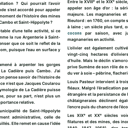
Entre le XVIIIᵉ et le XIXᵉ sièc
lation ? Qui pourrait l’avoir
appeler son âge d’or : la sér
nde s’est accordé pour appeler
majeure. Les magnaneries et f
n moment de l’histoire des mines
Rieutord : en 1760, on compte s
 Cambo et Saint-Hippolyte ?
à laine ; un siècle plus tard,
table d’une telle activité, si ce
par saison, avec jus
cocons
mme la rue Argenterie à Saint-
magnaneries en activité.
penser que ce soit le reflet de la
L’olivier est également cult
 nom, puisque l’eau en surface y
vingt-cinq hectares d’olivier
d’huile. Mais le déclin s’amor
 amené à arpenter les gorges
prive Sumène de son rôle de 
 La Cadière puis Cambo. J’ai
du ver à soie – pébrine, flacher
on pense savoir de l’histoire de
Louis Pasteur intervient à troi
 ce n’est que Jacques Coularou
fléaux. Malgré l’éradication pa
’étymologie de La Cadière puisse
étrangère et la persistance de l
, pour sa part, n’est plus un
châtaigneraies déclinent éga
portance relative.
l’encre puis du chancre de l’éco
icipalité de Saint-Hippolyte
Les XIXᵉ et XXᵉ siècles voi
ment administrative, celle de
filatures et des mines, des in
llés. Elle remet en cause l’idée
1840, 1847, 1958), des ten