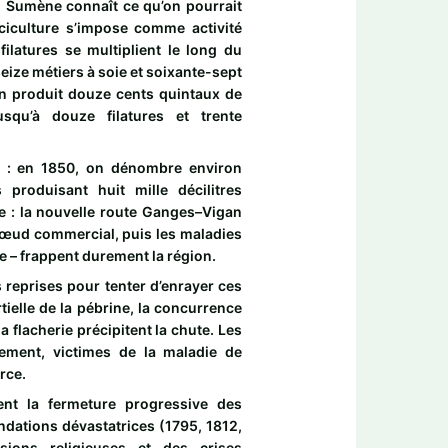
le, Sumène connaît ce qu’on pourrait
iciculture s’impose comme activité
ilatures se multiplient le long du
eize métiers à soie et soixante-sept
 on produit douze cents quintaux de
qu’à douze filatures et trente
ivé : en 1850, on dénombre environ
s produisant huit mille décilitres
ce : la nouvelle route Ganges–Vigan
nœud commercial, puis les maladies
ie – frappent durement la région.
s reprises pour tenter d’enrayer ces
rtielle de la pébrine, la concurrence
a flacherie précipitent la chute. Les
lement, victimes de la maladie de
rce.
ent la fermeture progressive des
ondations dévastatrices (1795, 1812,
sions religieuses et des crises