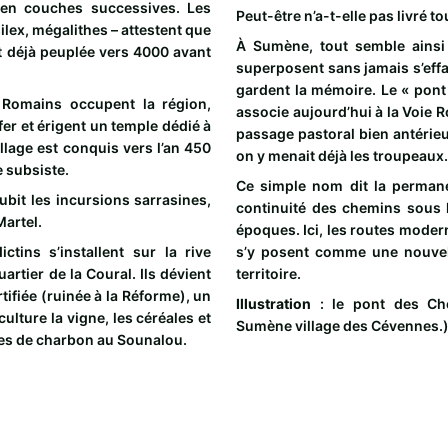
en couches successives. Les
Peut-être n’a-t-elle pas livré t
ilex, mégalithes – attestent que
À Sumène, tout semble ainsi 
t déjà peuplée vers 4000 avant
superposent sans jamais s’ef
gardent la mémoire. Le « pont
s Romains occupent la région,
associe aujourd’hui à la Voie R
 fer et érigent un temple dédié à
passage pastoral bien antérieur
llage est conquis vers l’an 450
on y menait déjà les troupeaux.
e subsiste.
Ce simple nom dit la permane
 subit les incursions sarrasines,
continuité des chemins sous 
artel.
époques. Ici, les routes modern
tins s’installent sur la rive
s’y posent comme une nouvell
artier de la Coural. Ils dévient
territoire.
rtifiée (ruinée à la Réforme), un
Illustration
: le pont des Chè
culture la vigne, les céréales et
Sumène village des Cévennes.
mines de charbon au Sounalou.