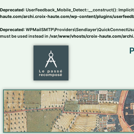
Aller
au
Deprecated
: UserFeedback_Mobile_Detect::__construct(): Implicit
contenu
haute.com/archi.croix-haute.com/wp-content/plugins/userfeedba
Deprecated
: WPMailSMTP\Providers\Sendlayer\QuickConnectUsage::
must be used instead in
/var/www/vhosts/croix-haute.com/archi
P