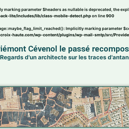
ly marking parameter $headers as nullable is deprecated, the expli
ck-lite/includes/lib/class-mobile-detect.php
on line
900
maybe_flag_limit_reached(): Implicitly marking parameter $conne
.croix-haute.com/wp-content/plugins/wp-mail-smtp/src/Provid
iémont Cévenol le passé recompo
Regards d'un architecte sur les traces d'antan