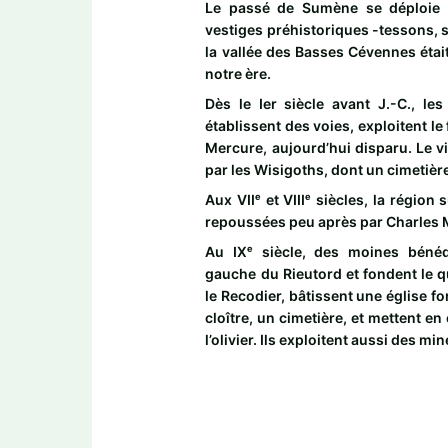
Le passé de Sumène se déploie 
vestiges préhistoriques -tessons, s
la vallée des Basses Cévennes étai
notre ère.
Dès le Ier siècle avant J.-C., le
établissent des voies, exploitent le
Mercure, aujourd’hui disparu. Le vi
par les Wisigoths, dont un cimetièr
Aux VIIᵉ et VIIIᵉ siècles, la région
repoussées peu après par Charles M
Au IXᵉ siècle, des moines bénédic
gauche du Rieutord et fondent le qu
le Recodier, bâtissent une église fo
cloître, un cimetière, et mettent en 
l’olivier. Ils exploitent aussi des 