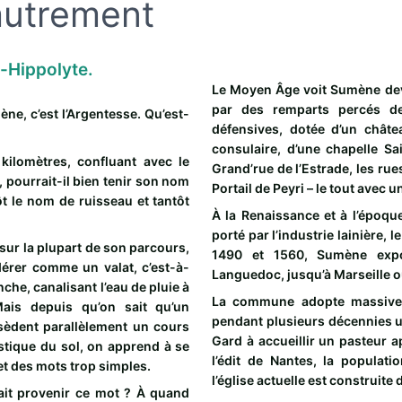
autrement
t-Hippolyte.
Le Moyen Âge voit Sumène dev
par des remparts percés de
ne, c’est l’Argentesse. Qu’est-
défensives, dotée d’un châte
consulaire, d’une chapelle S
kilomètres, confluant avec le
Grand’rue de l’Estrade, les ru
 pourrait-il bien tenir son nom
Portail de Peyri – le tout avec 
ôt le nom de ruisseau et tantôt
À la Renaissance et à l’époq
.
porté par l’industrie lainière, le
 sur la plupart de son parcours,
1490 et 1560, Sumène expo
dérer comme un valat, c’est-à-
Languedoc, jusqu’à Marseille o
nche, canalisant l’eau de pluie à
La commune adopte massivem
Mais depuis qu’on sait qu’un
pendant plusieurs décennies u
sèdent parallèlement un cours
Gard à accueillir un pasteur 
rstique du sol, on apprend à se
l’édit de Nantes, la populati
et des mots trop simples.
l’église actuelle est construite
ait provenir ce mot ? À quand