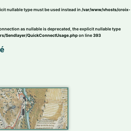
cit nullable type must be used instead in
/var/www/vhosts/croix-
ction as nullable is deprecated, the explicit nullable type
ers/Sendlayer/QuickConnectUsage.php
on line
393
sé